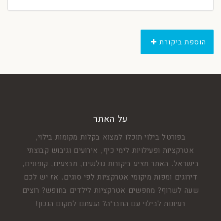
הוספת ביקורת
על האתר
בפורטל בילוי תוכלו למצוא בקלות מקומות בילוי,
אטרקציות ופעילויות לימי כיף, אירועים וגיבוש קבוצתי
בישראל. האתר מציע ביקורות גולשים, מבצעים, קופונים,
דירוגים ומפות מיקומי אטרקציות לפי סוגים. אז יש לכם
שעה לשרוף? מחפשים אטרקציות לילדים בחופש? רוצים
רעיונות לבילוי עם החבר'ה? הגעתם למקום הנכון!