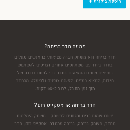
הוספת ביקורת
מה זה חדר בריחה?
חדר בריחה הוא משחק חברה מציאותי בו אנשים ננעלים
בחדר ביחד עם משתתפים אחרים וצריכים להשתמש
בחפצים שונים הנמצאים בחדר כדי לפתור סדרה של
חידות, למצוא רמזים, לפענח צופנים ולהימלט מהחדר
תוך זמן מוגבל, לרוב כ-60 דקות.
חדר בריחה או אסקייפ רום?
ישנם שמות רבים ומגוונים למשחק - משחק הימלטות
מחדר, משחק בריחה, בריחה מהחדר, אסקייפ רום, חדר