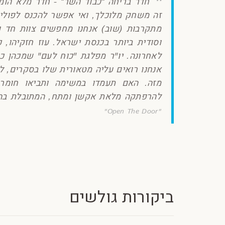
חדר בריחה ״כבוד השר״ - חדר מלא הומו
זה משחק מלוכלך, ואי אפשר להכנס לפולי
מתקרבות (שוב) אנחנו מחפשים צוות חד ו
וסודית ביותר בכנסת ישראל. עוז חזקיהו,
לאחרונה. יו"ר מפלגת "כוח לעם" שמכהן 
אנחנו רואים עליה מטאורית שלו בסקרים, לא
מזה. האם תעמדו במשימה ותביאו חומר
להרפתקה מלאת אקשן ומתח, המתובלת בהו
"Open The Door"
ביקורות גולשים