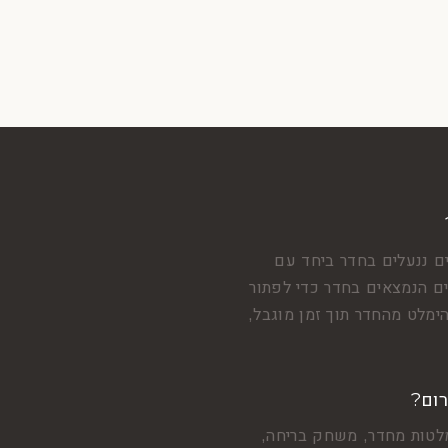
ם ננעלים בחדר ביחד עם
 הנמצאים בחדר כדי לפתור
ימלט מהחדר תוך זמן מוגבל,
רום?
לטות מחדר, משחק בריחה,