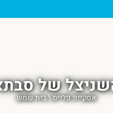
שניצל של סבתא
אסקייפ פלייס \ בית שמש