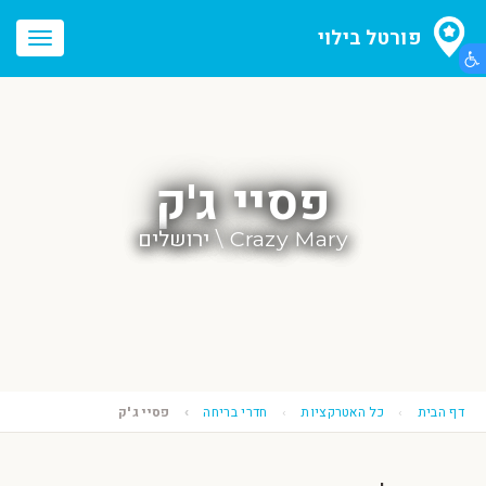
פורטל בילוי
הצג תפריט נגישות
oggle
ation
פסיי ג'ק
Crazy Mary \ ירושלים
דף הבית
כל האטרקציות
חדרי בריחה
פסיי ג'ק