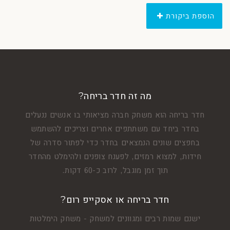
הוספת ביקורת
מה זה חדר בריחה?
חדר בריחה הוא משחק חברה מציאותי בו אנשים ננעלים
בחדר ביחד עם משתתפים אחרים וצריכים להשתמש
בחפצים שונים הנמצאים בחדר כדי לפתור סדרה של
חידות, למצוא רמזים, לפענח צופנים ולהימלט מהחדר
תוך זמן מוגבל, לרוב כ-60 דקות.
חדר בריחה או אסקייפ רום?
ישנם שמות רבים ומגוונים למשחק - משחק הימלטות