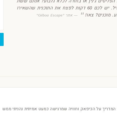
פליטים ג'נין או בחזרה לכלא גלבוע? אמנם ששת
האסירים נתפסו, אך הסיפור שלנו רק מתחיל. יש לכם 60 דקות לפצח את התוכנית שהשאירו
ע. מוכנים? צאו!
אתר "Gilboa Escape"
 המדריך על הכיפאק וחוויה שמרגישה כמעט אמיתית נהניתי ממש