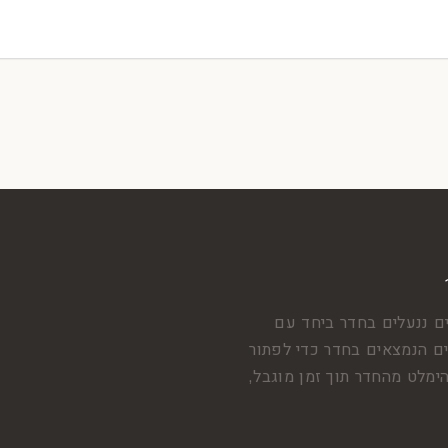
ם ננעלים בחדר ביחד עם
 הנמצאים בחדר כדי לפתור
ימלט מהחדר תוך זמן מוגבל,