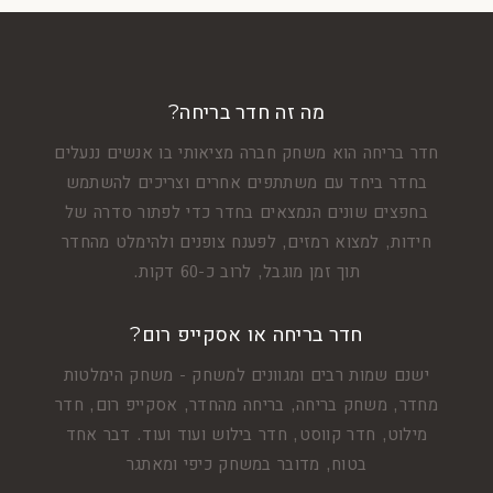
מה זה חדר בריחה?
חדר בריחה הוא משחק חברה מציאותי בו אנשים ננעלים
בחדר ביחד עם משתתפים אחרים וצריכים להשתמש
בחפצים שונים הנמצאים בחדר כדי לפתור סדרה של
חידות, למצוא רמזים, לפענח צופנים ולהימלט מהחדר
תוך זמן מוגבל, לרוב כ-60 דקות.
חדר בריחה או אסקייפ רום?
ישנם שמות רבים ומגוונים למשחק - משחק הימלטות
מחדר, משחק בריחה, בריחה מהחדר, אסקייפ רום, חדר
מילוט, חדר קווסט, חדר בילוש ועוד ועוד. דבר אחד
בטוח, מדובר במשחק כיפי ומאתגר