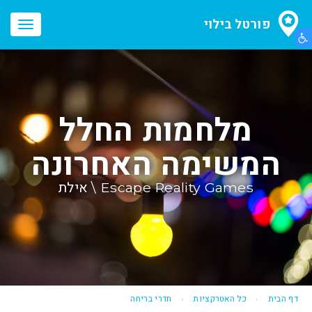
פורטל בילוי
הצג תפריט נגישות
oggle
ation
מלחמות החלל
המשימה האחרונה
Escape Reality Games \ אילת
דף הבית
כל האטרקציות
חדרי בריחה