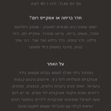
תוך זמן מוגבל, לרוב כ-60 דקות.
חדר בריחה או אסקייפ רום?
ישנם שמות רבים ומגוונים למשחק - משחק הימלטות
מחדר, משחק בריחה, בריחה מהחדר, אסקייפ רום, חדר
מילוט, חדר קווסט, חדר בילוש ועוד ועוד. דבר אחד
בטוח, מדובר במשחק כיפי ומאתגר
על האתר
בפורטל בילוי תוכלו למצוא בקלות מקומות בילוי,
אטרקציות ופעילויות לימי כיף, אירועים וגיבוש קבוצתי
בישראל. האתר מציע ביקורות גולשים, מבצעים, קופונים,
דירוגים ומפות מיקומי אטרקציות לפי סוגים. אז יש לכם
שעה לשרוף? מחפשים אטרקציות לילדים בחופש? רוצים
רעיונות לבילוי עם החבר'ה? הגעתם למקום הנכון!