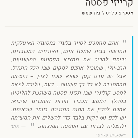
קרייזי פסטה
אסקייפ פלייס \ בית שמש
אתם מוזמנים לסיור בלעדי במסעדה האיטלקית
החדשה בבית שמש! אתם, האורחים המכובדים,
זכיתם להכיר את ממציא הפסטות המשוגעות,
הרב-יולי, שמוביל אתכם למקום שבו הכל התחיל.
אבל יש פרט קטן שהוא שכח לציין – היציאה
מהמסעדה לא כל כך פשוטה... כעת, עליכם לצאת
למסע קולינרי שבו תכינו פסטה משוגעת לחלוטין!
במהלך המסע תעברו חידות ואתגרים שיביאו
אתכם להכין את המנה המגניבה ביותר שראיתם.
יש לכם 60 דקות בלבד כדי להשלים את המשימה
ולהצליח לברוח עם הפסטה המנצחת.
אתר
"אסקייפ פלייס"