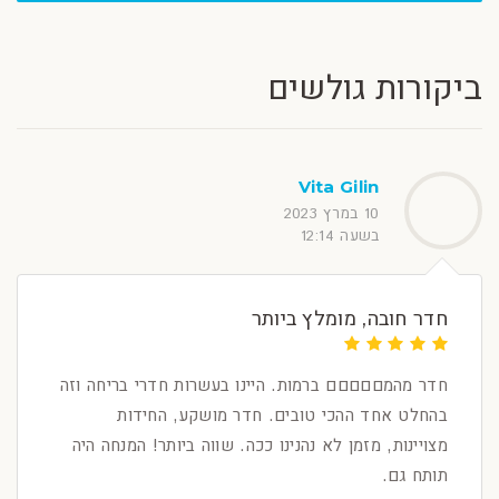
ביקורות גולשים
Vita Gilin
10 במרץ 2023
בשעה 12:14
חדר חובה, מומלץ ביותר
חדר מהמםםםםם ברמות. היינו בעשרות חדרי בריחה וזה
בהחלט אחד ההכי טובים. חדר מושקע, החידות
מצויינות, מזמן לא נהנינו ככה. שווה ביותר! המנחה היה
תותח גם.