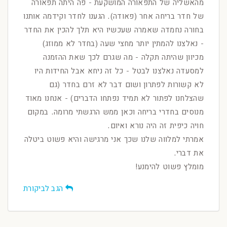
מהאשליה של התפאורה המושקעת - פה היתה תפאורה
של חדר בריחה אחר (פאודה). הגענו לחדר וקידמה אותנו
בחורה נחמדה שאמרה שעכשיו היא תלך להכין את החדר
- נאלצנו להמתין יותר מחצי שעה (בחדר לא ממוזג)
מכיוון שהיתה תקלה - מה שגרם לכך שאת ההזמנה
למסעדה נאלצנו לבטל - כל זה ניחא אבל החידות היו
לא קשורות לפתרון ושום דבר לא זרם בחדר (גם
שהצלחנו לפתור לא תמיד נפתחו הדברים) - אנחנו מאוד
מנוסים בחדרי בריחה וכאן ממש הרגשתי מרומה. במקום
חויה כיפית זה היה נורא ואיום.
אמרתי למלווה שלנו שכך אני מרגישה והיא פשוט ביטלה
את דברי.
מומלץ פשוט להימנע!
הגב לביקורת