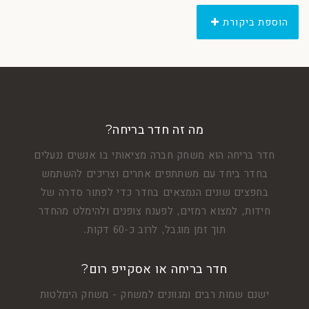
הוספת ביקורת
מה זה חדר בריחה?
חדר בריחה הוא משחק חברה מציאותי בו אנשים ננעלים
בחדר ביחד עם משתתפים אחרים וצריכים להשתמש
בחפצים שונים הנמצאים בחדר כדי לפתור סדרה של
חידות, למצוא רמזים, לפענח צופנים ולהימלט מהחדר
תוך זמן מוגבל, לרוב כ-60 דקות.
חדר בריחה או אסקייפ רום?
ישנם שמות רבים ומגוונים למשחק - משחק הימלטות