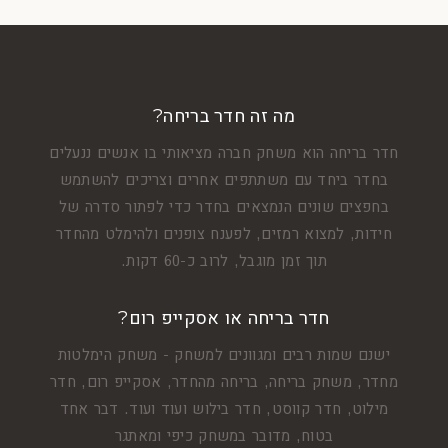
מה זה חדר בריחה?
חדר בריחה הוא משחק חברה מציאותי בו אנשים ננעלים
בחדר ביחד עם משתתפים אחרים וצריכים להשתמש
בחפצים שונים הנמצאים בחדר כדי לפתור סדרה של
חידות, למצוא רמזים, לפענח צופנים ולהימלט מהחדר
תוך זמן מוגבל, לרוב כ-60 דקות.
חדר בריחה או אסקייפ רום?
ישנם שמות רבים ומגוונים למשחק - משחק הימלטות
מחדר, משחק בריחה, בריחה מהחדר, אסקייפ רום, חדר
מילוט, חדר קווסט, חדר בילוש ועוד ועוד. דבר אחד
בטוח, מדובר במשחק כיפי ומאתגר