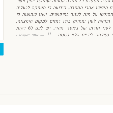
האגדה מספרת על מנורה קסומה ועתיקת יומין אשר
ם חיפשו אחרי המנורה, הידועה כי מעניקה לבעליה
הסולטן על מנת לעזור בחיפושים. ישנן שמועות כי
י הנראה לעין ומחזיק בידו רמזים למקום הימצאה.
עליכם לחדור לארמון ולפענח את הרמזים לפני חזרתו של ג'אפר. מהרו, יש לכם 60 דקות
פילתה לידיים הלא נכונות...
אתר "Escape