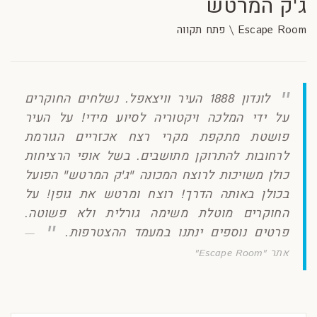
ג'ק המרטש
Escape Room \ פתח תקווה
לונדון 1888 העיר וויצאפל. נשלחים החוקרים
על ידי המלכה ויקטוריה לסיוע מידי! על העיר
פושטת מתקפת מקרי רצח אכזריים הגורמת
לרחובות להתרוקן מתושבים. בשל אופי הרציחות
כולן משויכות לרוצח המכונה "ג'ק המרטש" הפועל
בכולן באותה הדרך! רוצח ומרטש את גופן! על
החוקרים מוטלת משימה גורלית ולא פשוטה.
פרטים נוספים ינתנו במעמד ההצטרפות.
אתר "Escape Room"