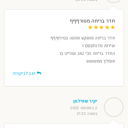
חדר בריחה מטורףףף
חדר בריחה מושקע ומהנה בטירוףףף
שירות מדהיםםם ו
החדר בריחה הכי טוב שהיינו בו
מומלץ ממששש
הגב לביקורת
יקיר שפילמן
2 באוגוסט 2022
בשעה 21:22