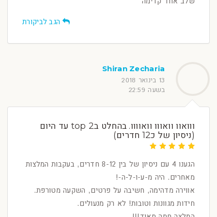
שלב אחד קדימה
הגב לביקורת
Shiran Zecharia
13 בינואר 2018
בשעה 22:59
ווואוו וואווו וואוווו. בהחלט בtop 2 עד היום
(ניסיון של כ12 חדרים)
הגענו 4 עם ניסיון של בין 8-12 חדרים, בעקבות המלצות
מאחרים. היה מ-ע-ו-ל-ה-!
אווירה מדהימה, חשיבה על פרטים, השקעה מטורפת.
חידות מגוונות וטובות! לא רק מנעולים.
המלצה חמה מאוד!!!