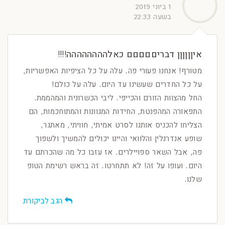
1 ביוני 2019
בשעה 22:33
איןןןןןן דבריםםםםם כאלהההההההה!!!!
מטורף! אנחנו פעורי פה. עלה על כל הציפיות האפשריות,
על כל החדרים שעשינו עד היום. עלה על כולם!
החל מהצוות הזורם והכייפי. ליבי הכשרונית והמהממת.
התפאורה המהפנטת, החידות המגוונות והמתוחכמות, הם
הצליחו להכניס אותנו לסרט אמיתי, חוויתי, מאתגר,
שופע אנדרנלין והלוואי והיינו יכולים להמשיך ולשפוך
פה, אבל השאר ספויילרים. אז עזבו כל מה שהכרתם עד
היום. ועופו על זה! לא תתחרטו. זה בראש רשימת הטופ
שלנו.
הגב לביקורת