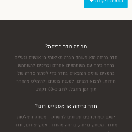
הוספת ביקורת
מה זה חדר בריחה?
חדר בריחה הוא משחק חברה מציאותי בו אנשים ננעלים
בחדר ביחד עם משתתפים אחרים וצריכים להשתמש
בחפצים שונים הנמצאים בחדר כדי לפתור סדרה של
חידות, למצוא רמזים, לפענח צופנים ולהימלט מהחדר
תוך זמן מוגבל, לרוב כ-60 דקות.
חדר בריחה או אסקייפ רום?
ישנם שמות רבים ומגוונים למשחק - משחק הימלטות
מחדר, משחק בריחה, בריחה מהחדר, אסקייפ רום, חדר