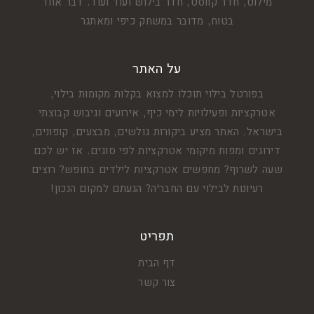
מילוט, חדר קווסט, חדר בילוש ועוד ועוד. דבר אחד
בטוח, מדובר במשחק כיפי ומאתגר
על האתר
בפורטל בילוי תוכלו למצוא בקלות מקומות בילוי,
אטרקציות ופעילויות לימי כיף, אירועים וגיבוש קבוצתי
בישראל. האתר מציע ביקורות גולשים, מבצעים, קופונים,
דירוגים ומפות מיקומי אטרקציות לפי סוגים. אז יש לכם
שעה לשרוף? מחפשים אטרקציות לילדים בחופש? רוצים
רעיונות לבילוי עם החבר'ה? הגעתם למקום הנכון!
תפריט
דף הבית
צור קשר