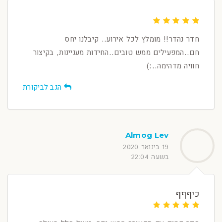
חדר נהדר!! מומלץ לכל אירוע.. קיבלנו יחס
חם..המפעילים ממש טובים..החידות מעניינות, בקיצור
חוויה מדהימה..:)
הגב לביקורת
Almog Lev
19 בינואר 2020
בשעה 22:04
כיףףף