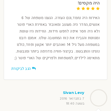
היה מקסים!
האירוח היה נחמד,וגם העזרה. הגענו משפחה של 6
אנשים,החדר היה מעוצב ומאובזר באווירת הארי פוטר
ולא היה חסר איפה לחפש חידות. החידות היו שונות
ומגוונות והגבירו את כוח המחשבה שלנו. אמנם רובנו
במשפחה מעל גיל 14 ואוהבים יותר אקשן ופחד,כולנו
נהנינו והתגבשנו. בקיצור-חוויה מדהימה ביותר ומגבשת.
מתאימה לילדים,למשפחות ולפריקים של הארי פוטר (;
הגב לביקורת
Sivan Levy
7 בפברואר 2016
בשעה 18:40