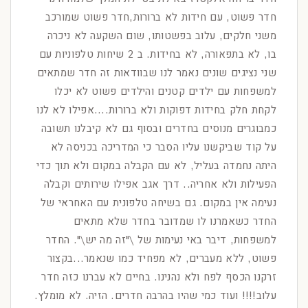
חדר פשוט, עם חידות לא ברורות,חדר פשוט שמורכב
משני חלקים, עלוב בפשטותו, שום השקעה לא ניכרה
בו, לא בתפאורה, לא בחידות. ב 2 שיחות טלפוניות עם
שני נציגים שונים נאמר לנו שבוודאות זה חדר שמתאים
למשפחות עם ילדים קטנים והילדים פשוט לא יכלו
לקחת חלק בחידות דפוקות ולא ברורות....אפילו לא לנו
כמבוגרים מנוסים בחדרים ובסוף גם לא קיבלנו תשובה
על קוד שביקשנו עליו הסבר כי המדריכה בכניסה לא
היתה נחמדה בעליל, לא עם הקבלה במקום ולא תוך כדי
הפעילות ולא אחריה.. דרך אגב אפילו שירותים וקבלה
נעימה אין במקום. גם בשיחה טלפונית עם האחראי של
החדר כשאמרנו לו שמדובר בחדר שלא מתאים
למשפחות, דיבר באי נעימות של \"זה מה יש\". החדר
פשוט, ללא מעברים, לא מפחיד כמו שנאמר...בקצור
זרקנו הכסף לפח ולא נהנינו. בחיים לא עברנו כזה חדר
עלוב!!!! ועוד כמי שהיו בהרבה חדרים. הזיה. לא מומלץ.