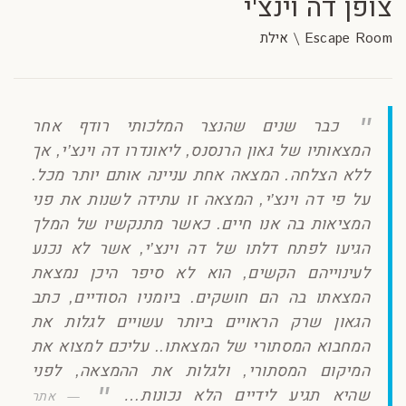
צופן דה וינצ'י
Escape Room \ אילת
כבר שנים שהנצר המלכותי רודף אחר
המצאותיו של גאון הרנסנס, ליאונדרו דה וינצ’י, אך
ללא הצלחה. המצאה אחת עניינה אותם יותר מכל.
על פי דה וינצ’י, המצאה זו עתידה לשנות את פני
המציאות בה אנו חיים. כאשר מתנקשיו של המלך
הגיעו לפתח דלתו של דה וינצ’י, אשר לא נכנע
לעינוייהם הקשים, הוא לא סיפר היכן נמצאת
המצאתו בה הם חושקים. ביומניו הסודיים, כתב
הגאון שרק הראויים ביותר עשויים לגלות את
המחבוא המסתורי של המצאתו.. עליכם למצוא את
המיקום המסתורי, ולגלות את ההמצאה, לפני
שהיא תגיע לידיים הלא נכונות…
אתר