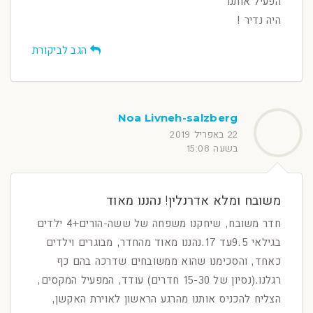
הפעיל אותנו
היה נדיר !
הגב לביקורת
Noa Livneh-salzberg
22 באפריל 2019
בשעה 15:08
משובח ומלא אדרנלין! נהננו מאוד
חדר משובח, שיחקנו משפחה של ששה-הורים+4 ילדים
בגילאי 9.5עד 17.נהננו מאוד מהחדר, מבוגרים וילדים
כאחד, והסכימנו שהוא ממשובחים שדרכה בהם כף
רגלנו.(נסיון של 15-30 חדרים) עודד, המפעיל המקסים,
הצליח להכניס אותנו מהרגע הראשון לאוירת האקשן,