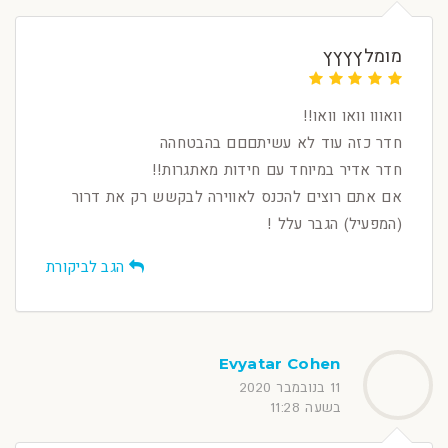
מומלץץץץ
וואווו וואו וואו!!
חדר כזה עוד לא עשיתםםם בהבטחהה
חדר אדיר במיוחד עם חידות מאתגרות!!
אם אתם רוצים להכנס לאווירה לבקשש רק את דרור
(המפעיל) הגבר עלל !
הגב לביקורת
Evyatar Cohen
11 בנובמבר 2020
בשעה 11:28