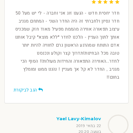
חדר יחסית חדש - הגענו זוג אני וחברה - לי יש מעל 50
חדר נסיון ולחברתי זה היה החדר השני - המתחם מגניב
עיצוב תפאורה אווירה מהממת מפעיל מאוד חזק שמכניס
אותך לתוך העניין - הלכנו לחדר "ללא מוצא" קיבל אותנו
אדם התותח שמהרגע הראשון גרם לחוויה להיות יותר
טובה מכל הבחינות!תדרוך קצר וקולע ונכנסנו
לחדר..האווירה התפאורה והחידות מעולות!! הסוף הכי
מגניב , החדר לא קל אך מעניין ! נהננו ממש ומומלץ
בחום!!
הגב לביקורת
Yael Lavy-Kimalov
22 במאי 2019
בשעה 20:20