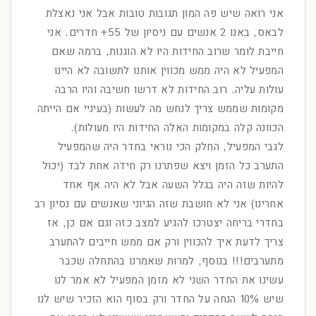
אני רואה שיש פה המון תגובות טובות אבל אני נאצלת
לבאס, באנו 2 אנשים עם ניסיון של 55+ חדרים. אני
חייבת לומר שרוב החידות היו לא הוגנות, ברמה שאם
המפעיל לא היה ממש מכווין אותנו לתשובה לא היינו
עולות עליה. רוב החידות לא דרשו חשיבה והיו הרבה
מקומות שממש צריך לנחש מה לעשות (בעיניי אם הייתה
הכוונה קלה במקומות האלה החידות היו מעולות).
לגבי המפעיל, החלק הכי נוראי בחדר היה שהמפעיל
התערב כל הזמן ויצא שפתרנו רק חידה אחת לבד (יכול
להיות שזה היה בגלל השעה אבל לא היה אף אחד
אחרינו) אני לא חושבת שזה הגיוני שאנשים עם נסיון רב
בחדרי בריחה יצטרכו להגיע למצב כזה וגם אם כן, אז
צריך לדעת איך להכווין ורק אם ממש חייבים להתערב
מתערבים!!! בנוסף, למרות שאמרנו בהתחלה שכבר
עשינו את החדר השני לא מזמן המפעיל לא אמר לנו
שיש 10% הנחה על החדר ורק בסוף הוא הזכיר שיש לנו