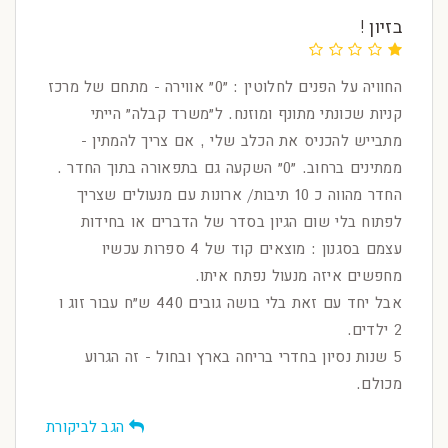
בזיון !
החוויה על הפנים לחלוטין : ״0״ אווירה - מתחם של מרכז
קניות שכונתי מתונף ומוזנח. ל״משרד קבלה״ הייתי
מתבייש להכניס את הכלב שלי , אם צריך להמתין -
ממתינים ברחוב. ״0״ השקעה גם בתפאורה בתוך החדר .
החדר מהווה כ 10 תיבות/ ארונות עם מנעולים שצריך
לפתוח בלי שום הגיון בסדר של הדברים או בחידות
עצמם בסגנון : מוצאים קוד של 4 ספרות עכשיו
מחפשים איזה מנעול נפתח איתו.
אבל יחד עם זאת בלי בושה גובים 440 ש״ח עבור זוג ו
2 ילדים.
5 שנות נסיון בחדרי בריחה בארץ ובחול - זה הגרוע
מכולם.
הגב לביקורת