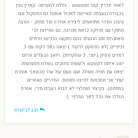
לאחר תדריך קצר ומשעשע - צללנו למשימה. קארין גורן
בכבודה ובעצמה מאיימת לאכול אותנו! גם הפסקול וגם
עיצוב החדר מתואמים ליצירת אווירה של מתוק - והרבה
מתוק! עם מוזיקה כזאת מגניבה, גם החידות הכי
מאתגרות וגם הרגעים בהם נתקענו הרגישו זורמים
וכיפיים (לא הפסקנו לרקוד ) יצאנו ב58 דקות עם 3
רמזים (נסיון בינוני, 3 שחקניות), ויואב הבעלים והיזם
ישב איתנו לקשקש ולעשות צחוקים בעודנו מנשנשות.
יצאנו עם חוויה מעולה ועם טעם של עוד (וכשאני אומרת
'עוד' אני מתכוונת לפיצה וחומוס, החדרים האחרים
במתחם). בקיצור מומלץ! לא לבוא רעבים מדי, אחרת
תזללו את הכל לפני הסלפי :)
הגב לביקורת