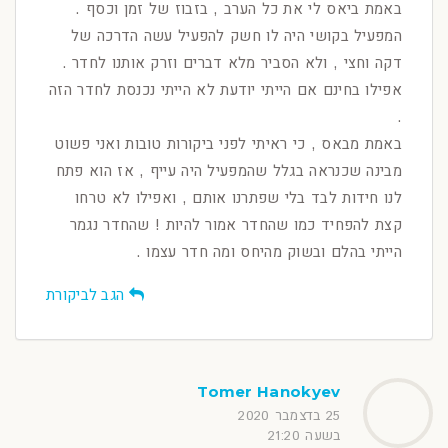
באמת ביאס לי את כל הערב , בזבוז של זמן וכסף .
המפעיל בקושי היה לו חשק להפעיל עשה הדרכה של
דקה וחצי , ולא הסביר מלא דברים וזרק אותנו לחדר .
אפילו בחינם אם הייתי יודעת לא הייתי נכנסת לחדר הזה
.
באמת מבאס , כי ראיתי לפני ביקורות טובות ואני פשוט
מבינה שכנראה בגלל שהמפעיל היה עייף , אז הוא פתח
לנו חידות לבד בלי שפתרנו אותם , ואפילו לא טרחו
קצת להפחיד כמו שהחדר אמור להיות ! שהחדר נגמר
הייתי בהלם ובשוק מהיחס ומה חדר עצמו .
הגב לביקורת
Tomer Hanokyev
25 בדצמבר 2020
בשעה 21:20