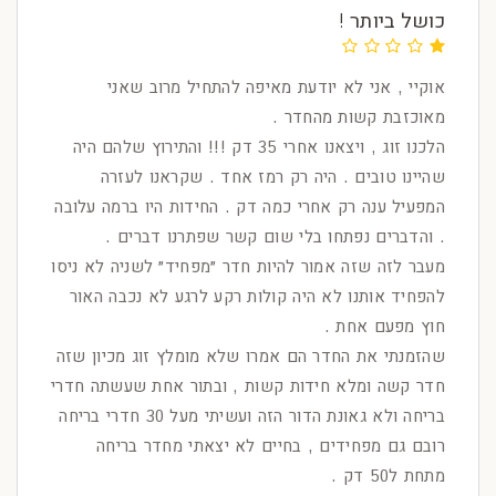
כושל ביותר !
אוקיי , אני לא יודעת מאיפה להתחיל מרוב שאני
מאוכזבת קשות מהחדר .
הלכנו זוג , ויצאנו אחרי 35 דק !!! והתירוץ שלהם היה
שהיינו טובים . היה רק רמז אחד . שקראנו לעזרה
המפעיל ענה רק אחרי כמה דק . החידות היו ברמה עלובה
. והדברים נפתחו בלי שום קשר שפתרנו דברים .
מעבר לזה שזה אמור להיות חדר ״מפחיד״ לשניה לא ניסו
להפחיד אותנו לא היה קולות רקע לרגע לא נכבה האור
חוץ מפעם אחת .
שהזמנתי את החדר הם אמרו שלא מומלץ זוג מכיון שזה
חדר קשה ומלא חידות קשות , ובתור אחת שעשתה חדרי
בריחה ולא גאונת הדור הזה ועשיתי מעל 30 חדרי בריחה
רובם גם מפחידים , בחיים לא יצאתי מחדר בריחה
מתחת ל50 דק .