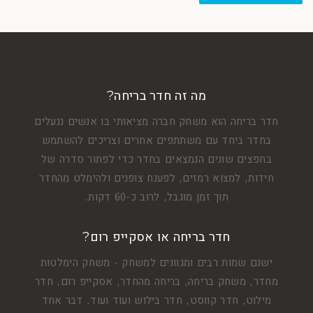
מה זה חדר בריחה?
חדר בריחה הוא משחק חברה מציאותי בו אנשים ננעלים
בחדר ביחד עם משתתפים אחרים וצריכים להשתמש
בחפצים שונים הנמצאים בחדר כדי לפתור סדרה של
חידות, למצוא רמזים, לפענח צופנים ולהימלט מהחדר
תוך זמן מוגבל, לרוב כ-60 דקות.
חדר בריחה או אסקייפ רום?
ישנם שמות רבים ומגוונים למשחק - משחק הימלטות
מחדר, משחק בריחה, בריחה מהחדר, אסקייפ רום, חדר
מילוט, חדר קווסט, חדר בילוש ועוד ועוד. דבר אחד