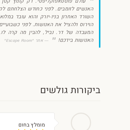
עולם פוסטאפוקליפטי. רק קומץ קטן 
האנשים לזומבים. לפני כחודש הצלחתם לקל
השורד האחרון בניו-יורק והוא עובד במל
הוירוס ולהציל את האנושות. לפני כשבועי
המעבדה של דר. נביל, להבין מה קרה לו,
האנושות בידכם!
אתר "Escape Room"
ביקורות גולשים
מומלץ בחום