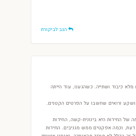
הגב לביקורת
ו למתחם של brainit שמעוצב ממש יפה עם מלא כיבוד ושתייה. כשהגענו, עוד הייתה
מושקע ורואים שחשבו על הפרטים הקטנים.
בה התרוצצות בחדר. לכן כדאי ללכת עד 4 שחקנים. הרמה של החידות היא בינונית-קשה, החידות
 דעת, וכמה אפקטים ממש מגניבים. החידות