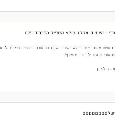
מטורף - יש שם אפקט שלא מספיק מדברים עליו
כם שיש משהו אחד שלא ראיתי באף חדר שרק בשבילו חייבים לעשות
ת שהיינו עם ילדים - מומלץ!
שון לציון
מושלםםםםםםםם