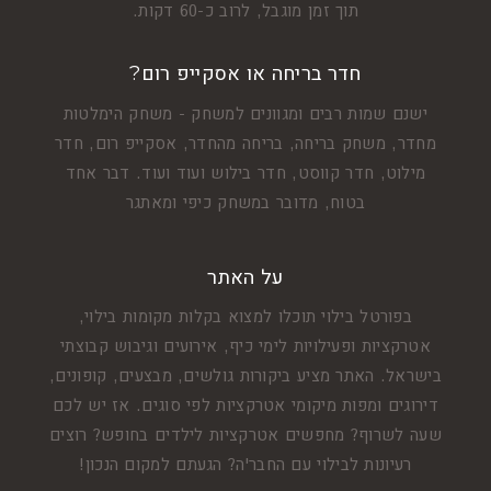
תוך זמן מוגבל, לרוב כ-60 דקות.
חדר בריחה או אסקייפ רום?
ישנם שמות רבים ומגוונים למשחק - משחק הימלטות
מחדר, משחק בריחה, בריחה מהחדר, אסקייפ רום, חדר
מילוט, חדר קווסט, חדר בילוש ועוד ועוד. דבר אחד
בטוח, מדובר במשחק כיפי ומאתגר
על האתר
בפורטל בילוי תוכלו למצוא בקלות מקומות בילוי,
אטרקציות ופעילויות לימי כיף, אירועים וגיבוש קבוצתי
בישראל. האתר מציע ביקורות גולשים, מבצעים, קופונים,
דירוגים ומפות מיקומי אטרקציות לפי סוגים. אז יש לכם
שעה לשרוף? מחפשים אטרקציות לילדים בחופש? רוצים
רעיונות לבילוי עם החבר'ה? הגעתם למקום הנכון!