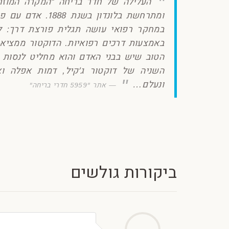
העלילה של חדר בריחה ״המקרה המוזר״
ומתרחשת בלונדון 
במחקר רפואי עושה תגלית פורצת דרך: 
באמצעות דרכים רפואיות. הדוקטור ממציא
הטוב שיש בבני האדם והוא מחליט לנסות 
השניה של דוקטור ג׳קיל, דמות אפלה וא
ונעלם…
אתר "5959 חדרי בריחה"
ביקורות גולשים