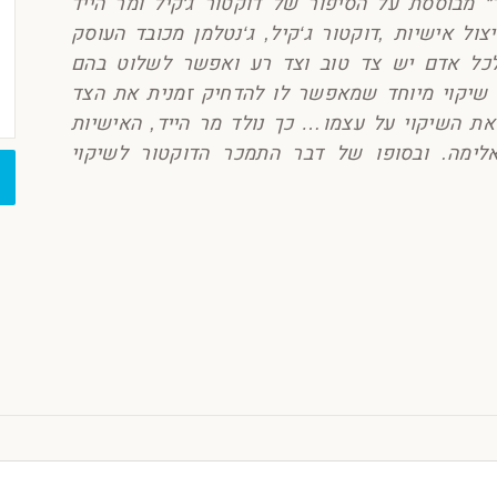
 מבוססת על הסיפור של דוקטור ג׳קיל ומר הייד
בשנת 1888. אדם עם פיצול אישיות ,דוקטור ג‘קיל, ג‘נטלמן מכובד העוסק
לכל אדם יש צד טוב וצד רע ואפשר לשלוט בהם
 שיקוי מיוחד שמאפשר לו להדחיק זמנית את הצד
את השיקוי על עצמו… כך נולד מר הייד, האישיות
לימה. ובסופו של דבר התמכר הדוקטור לשיקוי