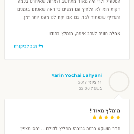
המפעיל ולרי היה מאוד מתחשב ולמרות שאיחרנו בכמה
דקות הוא לא הלחיץ עם רמזים כי ראה שאנחנו בזמנים
והעדיף שנפתור לבד, גם אם יקח לנו מעט יותר זמן.
אחלה חוויה לערב אימה, מומלץ בחום!
הגב לביקורת
Yarin Yochai Lahyani
14 ביוני 2017
בשעה 22:00
מומלץ מאוד!!
חדר מושקע ברמה גבוהה! ממליץ לכולם... יחס מצויין