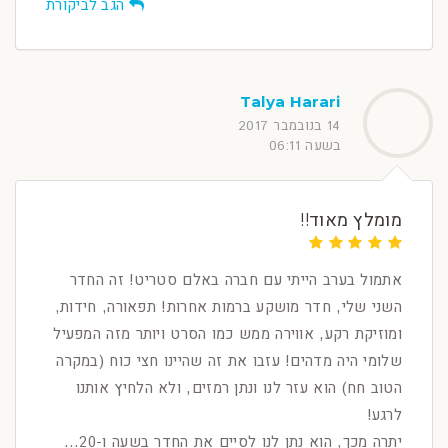
הגב לביקורת
Talya Harari
14 בנובמבר 2017
בשעה 06:11
מומלץ מאוד!!
אתמול בערב הייתי עם חברה באלם סטריט! זה החדר
השני שלי, חדר מושקע ברמות אחרות! תפאורה, חידות,
ומוזיקת רקע, אווירה ממש כמו הסרט ויותר מזה המפעיל
שלומי היה מדהים! עזבו את זה שהיינו חצי כוח (במקרה
הטוב חח) הוא עזר לנו ונתן רמזים, ולא הלחיץ אותנו
לרגע!
יתרה מכך, הוא נתן לנו לסיים את החדר בשעה ו-20...