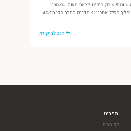
אש ומתיש רק חיכינו לצאת משם שאמרנו
למפעיל שהחידות פתורות פשוט אמר לנו לסגור אותם ולהמשיך הלאה בקיצור זוועה לא מומלץ בכלל אחרי 42 חדרים החדר הכי מזעזע
הגב לביקורת
תפריט
דף הבית