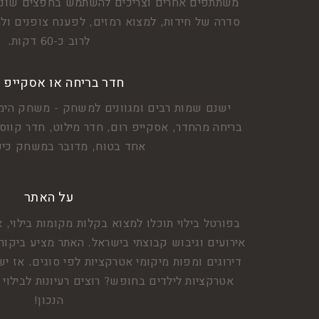
משתתפים אחרים וצריכים להשתמש בחפצים שונים
סדרה של חידות, למצוא רמזים, לפענח צופנים ולה
לרוב כ-60 דקות.
חדר בריחה או אסקייפ 
ישנם שמות רבים ומגוונים למשחק - משחק הימ
בריחה מהחדר, אסקייפ רום, חדר מילוט, חדר קווסט
אחד בטוח, מדובר במשחק כיפ
על האתר
בפורטל בילוי תוכלו למצוא בקלות מקומות בילוי, א
אירועים וגיבוש קבוצתי בישראל. האתר מציע ביקור
דירוגים ומפות מיקומי אטרקציות לפי סוגים. אז
אטרקציות לילדים בחופש? רוצים רעיונות לבילו
הנכון!