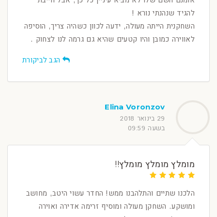
אומנם השם שלו לא מביא עיניין כל כך, אבל חייבת
להגיד שנהנתי נורא !
השחקנית הייתה מעולה, ידעה לכוון כשהיה צריך, הוסיפה
לאווירה כמובן והיו קטעים שהיא גם גרמה לנו לצחוק .
הגב לביקורת
Elina Voronzov
29 בינואר 2018
בשעה 09:59
מומלץ מומלץ מומלץ!!
הלכנו שתיים והתלהבנו ממש! החדר עשוי היטב, מחושב
ומושקע. השחקן מעולה ומוסיף זרימה אדירה ואוירה