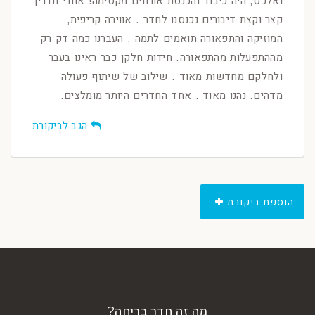
ואלכס, היה כיבוד והכנסת אורחים מקסימה! אחרי תדריך
קצר וקצת דיבורים נכנסנו לחדר . אווירה קריפית,
המוזיקה והתפאורה תואמים לתמה , העברנו כמה דק רק
מההתפעלות מהתפאורה. חידות חלקן כבר ראינו בעבר
ולחלקם מחדשות מאוד . שילוב של שיתוף פעולה
מדהים. נהנו מאוד . אחד החדרים היותר מומלצים.
הגב לביקורת
הוספת ביקורת
מה זה חדר בריחה?