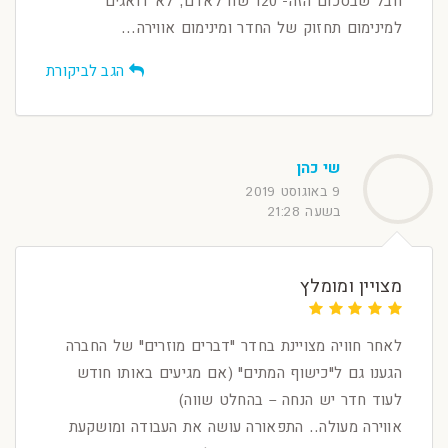
חבל שבסכום הזה- 120 שח לאדם, לא דואגים
למינימום תחזוק של החדר ומינימום אווירה...
הגב לביקורת
שי כהן
9 באוגוסט 2019
בשעה 21:28
מצויין ומומלץ
לאחר חוויה מצויינת בחדר "דברים מוזרים" של החברה
הגענו גם ל"כישוף המתים" (אם מגיעים באותו חודש
לעוד חדר יש הנחה – בהחלט שווה)
אווירה מעולה.. התפאורה עושה את העבודה ומושקעת