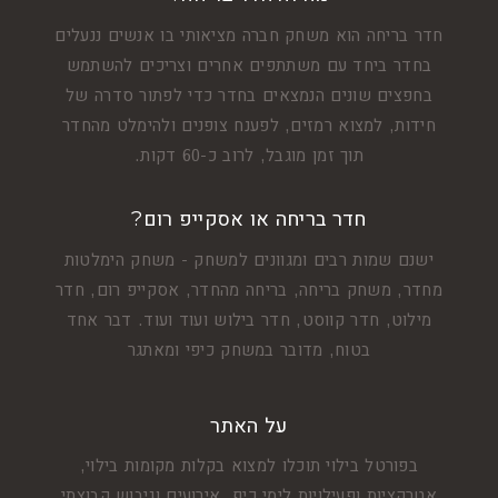
חדר בריחה הוא משחק חברה מציאותי בו אנשים ננעלים
בחדר ביחד עם משתתפים אחרים וצריכים להשתמש
בחפצים שונים הנמצאים בחדר כדי לפתור סדרה של
חידות, למצוא רמזים, לפענח צופנים ולהימלט מהחדר
תוך זמן מוגבל, לרוב כ-60 דקות.
חדר בריחה או אסקייפ רום?
ישנם שמות רבים ומגוונים למשחק - משחק הימלטות
מחדר, משחק בריחה, בריחה מהחדר, אסקייפ רום, חדר
מילוט, חדר קווסט, חדר בילוש ועוד ועוד. דבר אחד
בטוח, מדובר במשחק כיפי ומאתגר
על האתר
בפורטל בילוי תוכלו למצוא בקלות מקומות בילוי,
אטרקציות ופעילויות לימי כיף, אירועים וגיבוש קבוצתי