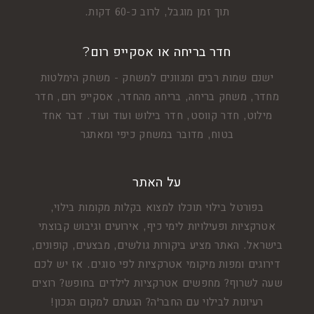
תוך זמן מוגבל, לרוב כ-60 דקות.
חדר בריחה או אסקייפ רום?
ישנם שמות רבים ומגוונים למשחק - משחק הימלטות
מחדר, משחק בריחה, בריחה מהחדר, אסקייפ רום, חדר
מילוט, חדר קווסט, חדר בילוש ועוד ועוד. דבר אחד
בטוח, מדובר במשחק כיפי ומאתגר
על האתר
בפורטל בילוי תוכלו למצוא בקלות מקומות בילוי,
אטרקציות ופעילויות לימי כיף, אירועים וגיבוש קבוצתי
בישראל. האתר מציע ביקורות גולשים, מבצעים, קופונים,
דירוגים ומפות מיקומי אטרקציות לפי סוגים. אז יש לכם
שעה לשרוף? מחפשים אטרקציות לילדים בחופש? רוצים
רעיונות לבילוי עם החבר'ה? הגעתם למקום הנכון!