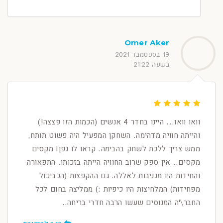
Omer Aker
19 בספטמבר 2021
בשעה 21:22
וואו וואו... היינו בחדר 4 אנשים (הכמות הזו פצצה!)
והייתה חוויה מדהימה. השחקן המפעיל היה פשוט תותח,
ממש צריך ללכת לשחק בהבימה. קראו לו גפן! מקסים
מקסים.. אין ספק שרוב החוויה הייתה בזכותו. התפאורה
והחידות היו מגניבות לאללה. גם ההקפצות (הכביכול
מפחידות) המלחיצות היו כיפיות :) ממליצה בחום לכל
החבר\'ה המנוסים שעשו הרבה חדרי בריחה..