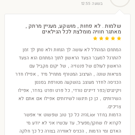
בשעה 12:55
שלמות . לא פחות , מושקע, מעניין מרתק ,
מאתגר חוויה מומלצת לכל הגילאים
המתחם המהולל לא עושה לך הנחות ולא נותן לך זמן
להתרגל למעבר הצעד הראשון לתוך המתחם הוא הצעד
הראשון לעולם של פנטזיה , של יקום מקביל עם
מציאות שונה , העיצוב המטורף מתחיל מיד , אפילו חדר
הכניסה לחדר מעוצב בהשקעה מטורפת בסגנון
ויקינגים/כפר דייגים נורדי, כל פרט ופרט בחדר, אפילו
השירותים , כן כן תיגשו לשירותים אפילו אם אתם לא
צריכים.
הדמות בחדר Liorהיה כל כך טוב שפשוט אי אפשר
לקרוא לו שחקן/מפעיל, עד עכשיו אני לא יודע מי
האדם ומי הדמות , הכניס לאווירה בצורה כל כך חלקה