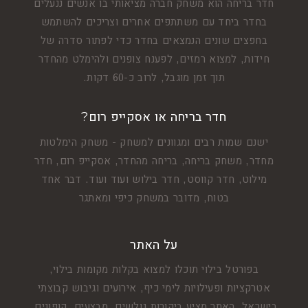
חדר בריחה הוא משחק חברה מציאותי בו אנשים ננעלים
בחדר ביחד עם משתתפים אחרים וצריכים להשתמש
בחפצים שונים הנמצאים בחדר כדי לפתור סדרה של
חידות, למצוא רמזים, לפענח צופנים ולהימלט מהחדר
תוך זמן מוגבל, לרוב כ-60 דקות.
חדר בריחה או אסקייפ רום?
ישנם שמות רבים ומגוונים למשחק - משחק הימלטות
מחדר, משחק בריחה, בריחה מהחדר, אסקייפ רום, חדר
מילוט, חדר קווסט, חדר בילוש ועוד ועוד. דבר אחד
בטוח, מדובר במשחק כיפי ומאתגר
על האתר
בפורטל בילוי תוכלו למצוא בקלות מקומות בילוי,
אטרקציות ופעילויות לימי כיף, אירועים וגיבוש קבוצתי
בישראל. האתר מציע ביקורות גולשים, מבצעים, קופונים,