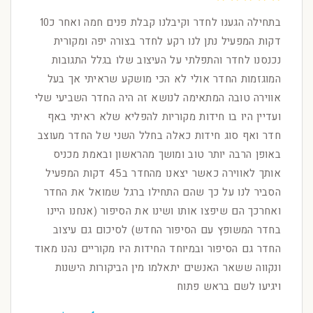
בתחילה הגענו לחדר וקיבלנו קבלת פנים חמה ואחר כ10
דקות המפעיל נתן לנו רקע לחדר בצורה יפה ומקורית
נכנסנו לחדר והתפלתי על העיצוב שלו בגלל התגובות
המוגזמות החדר אולי לא הכי מושקע שראיתי אך בעל
אווירה טובה המתאימה לנושא זה היה החדר השביעי שלי
ועדיין היו בו חידות מקוריות להפליא שלא ראיתי באף
חדר ואף סוג חידות כאלה בחלל השני של החדר מעוצב
באופן הרבה יותר טוב ומושך מהראשון ובאמת מכניס
אותך לאווירה כאשר יצאנו מהחדר ב45 דקות המפעיל
הסביר לנו על כך שהם התחילו ברגל שמואל את החדר
ואחרכך הם שיפצו אותו ושינו את הסיפור (אנחנו היינו
בחדר המשופץ עם הסיפור החדש) לסיכום גם עיצוב
החדר גם הסיפור ובמיוחד החידות היו מקוריים נהנו מאוד
ונקווה ששאר האנשים יתאלמו מין הביקורות הישנות
ויגיעו לשם בראש פתוח