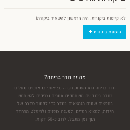
לא קיימות ביקורות. היה הראשון להשאיר ביקורת!
הוספת ביקורת
מה זה חדר בריחה?
חדר בריחה הוא משחק חברה מציאותי בו אנשים ננעלים
בחדר ביחד עם משתתפים אחרים וצריכים להשתמש
בחפצים שונים הנמצאים בחדר כדי לפתור סדרה של
חידות, למצוא רמזים, לפענח צופנים ולהימלט מהחדר
תוך זמן מוגבל, לרוב כ-60 דקות.