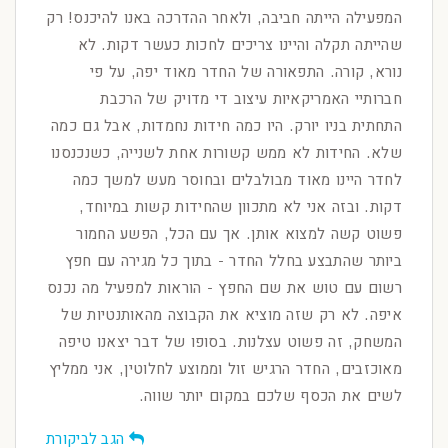
המפעילה הייתה חביבה, ולאחר ההדרכה באנו להיכנס! רק
שהייתה תקלה והיינו צריכים לחכות כעשר דקות. לא
נורא, קורה. התפאורה של החדר מאוד יפה, על פי
חברותיי האמריקאיות עיצוב די מדויק של הרכבת
התחתית בניו יורק. היו כמה חידות נחמדות, אבל גם כמה
שלא. החידות לא ממש קשורות אחת לשנייה, כשנכנסנו
לחדר היינו מאוד מבולבלים ובחוסר מעש למשך כמה
דקות. ובזה אני לא מתכוון שהחידות קשות במיוחד,
פשוט קשה למצוא אותן. אך עם הכל, הפשע החמור
ביותר שהתבצע בחלל החדר - בתוך כל מגירה עם חפץ
רשום עם טוש את שם החפץ - הוראות למפעיל מה נכנס
איפה. לא רק שזה מוציא את הקבוצה מהאותנטיות של
המשחק, זה פשוט עצלנות. בסופו של דבר יצאנו טיפה
מאוכזבים, החדר הרגיש זול וממוצע לחלוטין, אני ממליץ
לשים את הכסף שלכם במקום יותר שווה.
הגב לביקורת