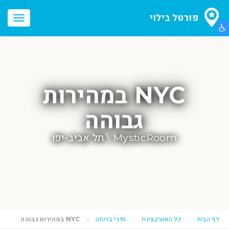
פורטל בילוי
הצג תפריט נגישות
oggle
ation
NYC במהירות
גבוהה
MysticRoom \ תל אביב-יפו
דף הבית
כל האטרקציות
חדרי בריחה
NYC במהירות גבוהה