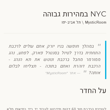
NYC במהירות גבוהה
MysticRoom \ תל אביב-יפו
במהלך חופשה בניו יורק אתם עולים לרכבת
התחתית בדרך לטיול בסנטרל פארק. לפתע, נהג
ממורמר מחבל ברכבת ונוטש את תא הנהג -
הרכבת דוהרת ואתם בתוכה - תצליחו לבלום
אותה?
אתר "MysticRoom"
על החדר
לעצירת הרכבת תוך 60 דקות תידרשו לעבוד יד ביד בתיאום מלא.