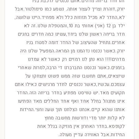
זהו חדר בריחה מדהים.אתם נכנסים לרכבת בניו
יורק,דוהרת וצריך לעצור אותה. נשמע כמו סימולטור.אבל
לא,החדר לא מכיל תזוזות כלל ולא מפחיד.היינו שלושה,
ילד בן 12 (אני) אחותי בת 10,והמטפלת שלנו.זה לא
חדר בריחה ראשון שלנו ביחד,עשינו כמה חדרים בחגים
אחרים.נתחיל שהעיצוב של החדר דומה למטרו בניו
יורק.כאשר נכנסו נדהמנו מן המראה.המפעיל שלנו היה
מדהים!!!! הוא נתן לנו רמזים רק כאשר לא עמדנו
בזמנים.כאשר נכנסנו התברברנו די הרבה,למרות שאחרי
שיוצאים,אתם תחשבו שזה ממש פשוט ותצחקו על
עצמכם.עכשיו,כאשר נכנסים לחדר מרגישים כאילו אתם
תקועים מאד.יש טוויסט מפתיע בחדר בריחה הזה.החדר
אינו מתנהל בחלל אחד ואף אחד החללים מאד הפתיעו
אותנו שהוא קיים.אנחנו הצלחנו תוך שעה וחצי.החידות
לא קלות יותר מדי ודורשות מחשבה מחוץ
לקופסא.בחדר האחרון אין מוזיקה בגלל אחת
החידות.אבל האווירה עדיין מעולה.