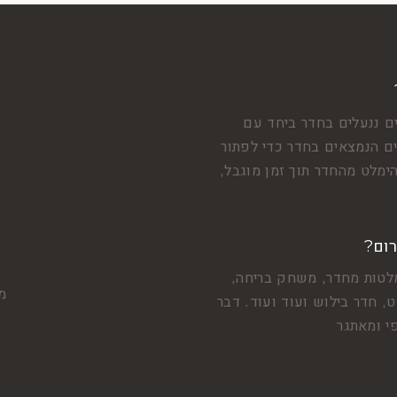
ם ננעלים בחדר ביחד עם
 הנמצאים בחדר כדי לפתור
ימלט מהחדר תוך זמן מוגבל,
רום?
לטות מחדר, משחק בריחה,
מצ
, חדר בילוש ועוד ועוד. דבר
י ומאתגר