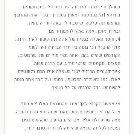
במהלך חיי: בחדר הבריחה הזה ובתרגילי בית מקוונים
בחדווא 1מ' בסמסטר ראשון בטכניון. ובעוד אתה מתרוצץ
ומחפש רמז כלשהו שיסביר לך באיזו חידה טעית,
ובאיזה אופן, אתה נאלץ להתמודד עם:
4. חוסר האכלה בכפית של איזה רמז קשור לאיזו חידה.
אולי ההבדל הכי בוטה בין חדר הבריחה הזה לשני
הקודמים שהיינו בהם. אתה מצוי מול ים של שרבוטים,
חפצים, טקסטים ופרטי מידע, עם הרבה פחות
אינדיקטורים מהרגיל לגבי השאלה אילו מהם רלוונטיים
לאלו. כמו ב'שוליית המכשף', בסופו של דבר אתה מנסה
להשתמש בכל הרמזים על כל השאר.
אי אפשר לקרוא לאף אחד מהגורמים האלו 'לא הוגן'
אבל הם יצרו חוויית משחק מאוד שונה ומאתגרת בהרבה
ממה שהתרגלנו אליו. אם היינו מגיעים מראש מוכנים
נפשית לכל זה כנראה שהייתה לנו חוויה טובה יותר.