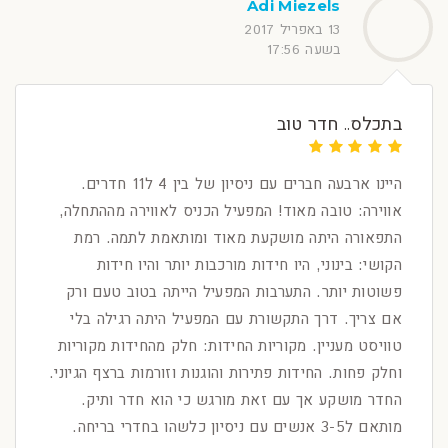
Adi Miezels
13 באפריל 2017
בשעה 17:56
בתכלס.. חדר טוב
היינו ארבעה חברים עם ניסיון של בין 4 ל11 חדרים.
אווירה: טובה מאוד! המפעיל הכניס לאווירה מההתחלה,
התפאורה היתה מושקעת מאוד ומותאמת לתמה. רמת
הקושי: בינוני, היו חידות מורכבות יותר והיו חידות
פשוטות יותר. התערבות המפעיל הייתה בטוב טעם ורק
אם צריך. דרך התקשורת עם המפעיל היתה רגילה בלי
טוויסט מעניין. מקוריות החידות: חלק מהחידות מקוריות
וחלק פחות. החידות פתירות והוגנות וזורמות ברצף הגיוני.
החדר מושקע אך עם זאת מורגש כי הוא חדר ותיק.
מותאם ל3-5 אנשים עם ניסיון כלשהו בחדרי בריחה.