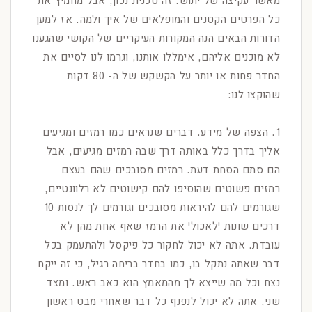
מאשר עקיצה של יתוש. זה טכנית נכון, אבל מחמיץ את
כל הפרטים הקטנים והמופלאים של איך ולמה. אז למען
הדורות הבאים הנה המקורות העיקריים של הקושי שהגענו
לא מוכנים אליהם, אימללו אותנו, וגרמו לנו לסיים את
החדר פחות או יותר על הקשקש של ה- 80 דקות
שהוקצו לנו:
1. הצפה של מידע. דברים שנראים כמו רמזים ומגיעים
אליך בדרך כלל באותה דרך שבה רמזים מגיעים, אבל
הם סתם הסחת דעת. רמזים מסובכים שהם בעצם
רמזים פשוטים שהוסיפו להם קישוטים לא רלוונטיים,
שגורמים להם להיראות מסובכים וגורמים לך לנסות 10
דרכים שונות 'לאכול' את הרמז שאף אחת מהן לא
עובדת. אתה לא יכול לחקור כל פיקסל ולהתעמק בכל
דבר שאתה נתקל בו, כמו בחדר בריחה רגיל, כי זה ייקח
נצח וכל מה שייצא לך מהמאמץ הוא כאב ראש. ומצד
שני, אתה לא יכול לנפנף כל דבר שאחרי מבט ראשון