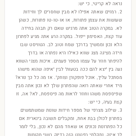
נראה לא קריטי, כי יש:
2. רמזים שאתה אפילו לא מבין שחסרים לך וחידות
שעושות את עצמן פתורות, או או-טו-טו פתורות, כשהן
לא. במקרה הטוב אתה מרגיש שאם רק תבהה בחידה
עוד קצת, האסימון ייפול. במקרה הרע אתה מגיע לפתרון
הלא נכון וממשיך בדרכך שמח וטוב לב. הטוויסט שבו
חידה מציגה מצג שווא כאילו היא נפתרה או בדרך
להיפתר חוזר על עצמו מספר פעמים. איכות מצגי השווא
נעה בין 'יצא להם ככה בטעות' לבין 'איפה שהוא מישהו
מסתכל עליך, אוכל פופקורן וצוחק'. אז מה כל כך נורא?
מיד אחרי שאתה רואה שהפתרון שלך לא נכון אתה מבין
שפיספסת משהו וחוזר לראות מה פיספסת, לא? אה, זו
קצת בעיה, כי יש:
3. שילוב מצרפי של מספר חידות שונות שמשתמשים
בפתרון לכולן בבת אחת, ומקבלים תשובה בינארית אם
כל הפתרונות נכונים או שאחד מהם לא נכון, בלי לומר
לך איזה. נתקלתי בפטנט הזה בדיוק בשני מקומות