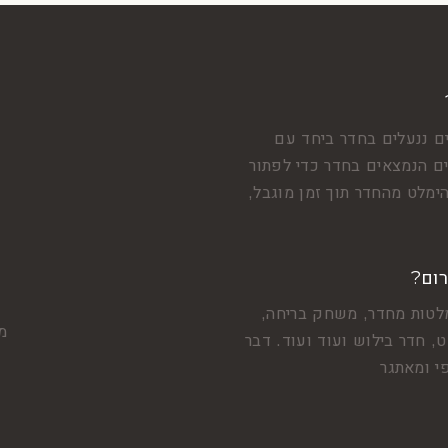
ם ננעלים בחדר ביחד עם
 הנמצאים בחדר כדי לפתור
ימלט מהחדר תוך זמן מוגבל,
רום?
לטות מחדר, משחק בריחה,
מצ
, חדר בילוש ועוד ועוד. דבר
י ומאתגר