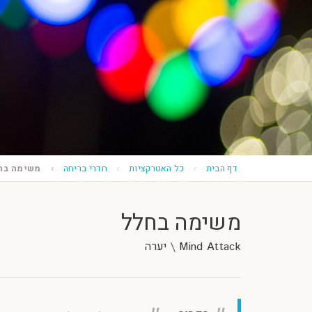
דף הבית
כל האטרקציות
חדרי בריחה
משימה בח
משימה בחלל
Mind Attack \ יערה