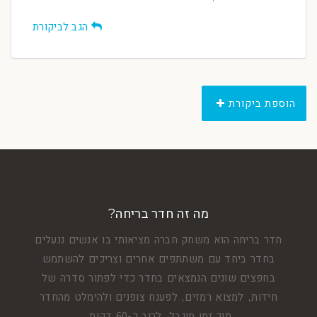
הגב לביקורת
הוספת ביקורת
מה זה חדר בריחה?
חדר בריחה הוא משחק חברה מציאותי בו אנשים ננעלים
בחדר ביחד עם משתתפים אחרים וצריכים להשתמש
בחפצים שונים הנמצאים בחדר כדי לפתור סדרה של
חידות, למצוא רמזים, לפענח צופנים ולהימלט מהחדר
תוך זמן מוגבל, לרוב כ-60 דקות.