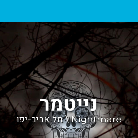
נייטמר
Nightmare \ תל אביב-יפו