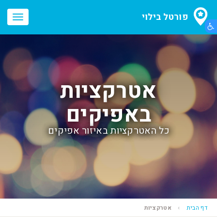
פורטל בילוי
הצג תפריט נגישות
oggle
ation
אטרקציות
באפיקים
כל האטרקציות באיזור אפיקים
דף הבית
אטרקציות